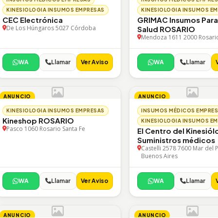
KINESIOLOGIA INSUMOS EMPRESAS
KINESIOLOGIA INSUMOS E
CEC Electrónica
GRIMAC Insumos Para
De Los Húngaros 5027 Córdoba
Salud ROSARIO
Mendoza 1611 2000 Rosario
WA
Llamar
Ver Aviso
WA
Llamar
ANUNCIO
ANUNCIO
KINESIOLOGIA INSUMOS EMPRESAS
INSUMOS MÉDICOS EMPRE
Kineshop ROSARIO
KINESIOLOGIA INSUMOS E
Pasco 1060 Rosario Santa Fe
El Centro del Kinesió
Suministros médicos
Castelli 2578 7600 Mar del P
Buenos Aires
WA
Llamar
Ver Aviso
WA
Llamar
ANUNCIO
ANUNCIO