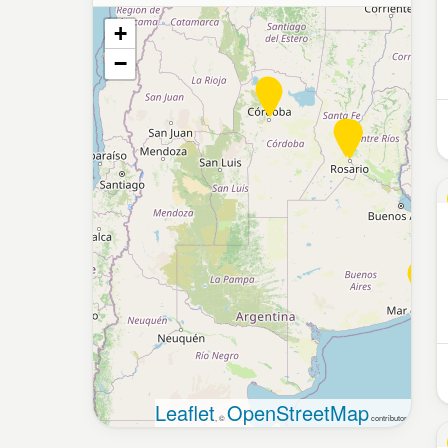
+
−
Leaflet
OpenStreetMap
, ©
contributors