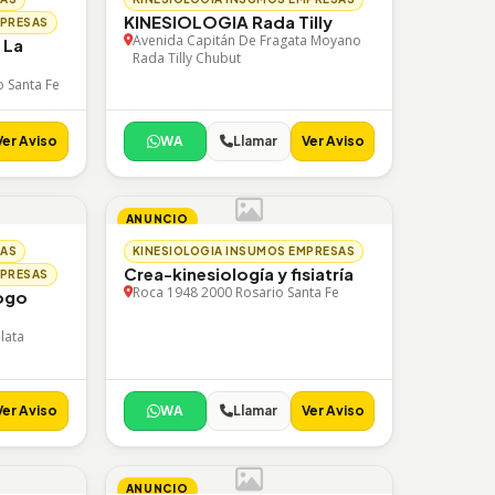
KINESIOLOGIA Rada Tilly
MPRESAS
Avenida Capitán De Fragata Moyano
 La
Rada Tilly Chubut
 Santa Fe
Ver Aviso
WA
Llamar
Ver Aviso
ANUNCIO
SAS
KINESIOLOGIA INSUMOS EMPRESAS
Crea-kinesiología y fisiatría
MPRESAS
Roca 1948 2000 Rosario Santa Fe
logo
lata
Ver Aviso
WA
Llamar
Ver Aviso
ANUNCIO