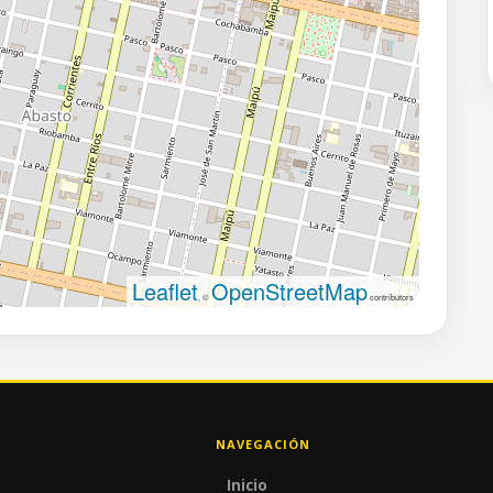
Leaflet
OpenStreetMap
, ©
contributors
NAVEGACIÓN
Inicio