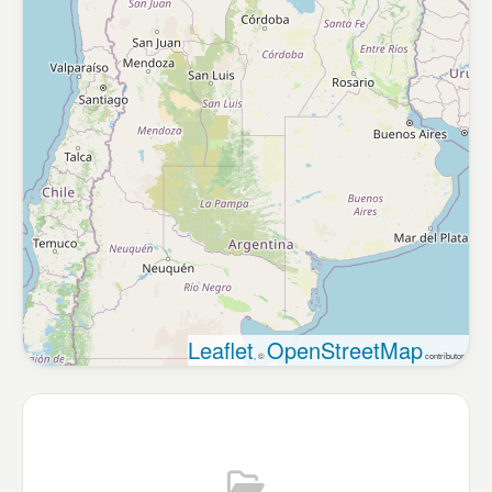
Leaflet
OpenStreetMap
, ©
contributors