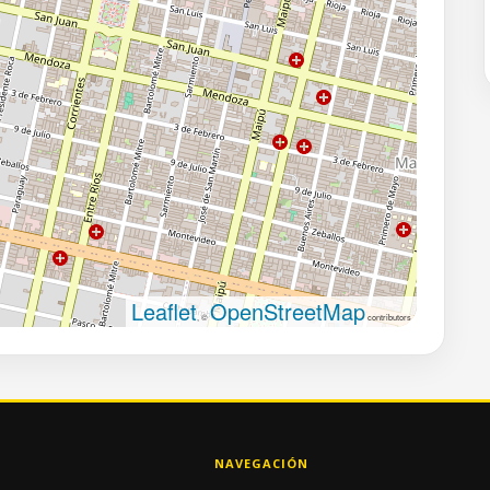
Leaflet
OpenStreetMap
, ©
contributors
NAVEGACIÓN