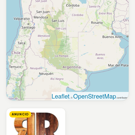
Leaflet
OpenStreetMap
, ©
contributors
ANUNCIO