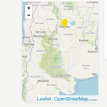
+
−
Leaflet
OpenStreetMap
, ©
contributors