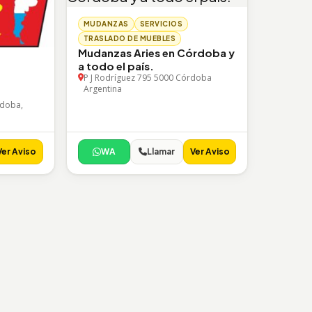
MUDANZAS
SERVICIOS
TRASLADO DE MUEBLES
Mudanzas Aries en Córdoba y
a todo el país.
P J Rodríguez 795 5000 Córdoba
Argentina
rdoba,
Ver Aviso
WA
Llamar
Ver Aviso