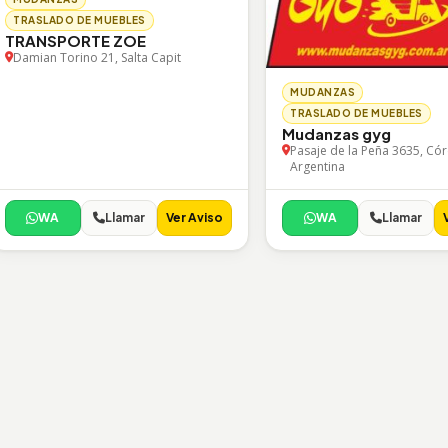
TRASLADO DE MUEBLES
TRANSPORTE ZOE
Damian Torino 21, Salta Capit
MUDANZAS
TRASLADO DE MUEBLES
Mudanzas gyg
Pasaje de la Peña 3635, Có
Argentina
WA
Llamar
Ver Aviso
WA
Llamar