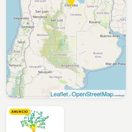
Leaflet
OpenStreetMap
, ©
contributors
ANUNCIO