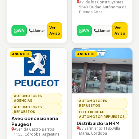
Av. de los Constituyentes
5640 Ciudad Autónoma de
Buenos Aires
Ver
Ver
WA
Llamar
WA
Llamar
Aviso
Aviso
ANUNCIO
ANUNCIO
AUTOMOTORES
AGENCIAS
AUTOMOTORES
REPUESTOS
AUTOMOTORES
REPUESTOS
ELECTRICIDAD
AUTOMOTOR REPUESTOS
Avec concesionaria
Distribuidora HRM
Peugeot
Bv Sarmiento 1185,Villa
Avenida Castro Barros
Maria, Córdoba
1155, Córdoba, Argentina