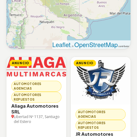
Leaflet
OpenStreetMap
, ©
contributors
ANUNCIO
ANUNCIO
AUTOMOTORES
AGENCIAS
AUTOMOTORES
REPUESTOS
Aliaga Automotores
SRL
AUTOMOTORES
Libertad Nº 1137, Santiago
AGENCIAS
del Estero
AUTOMOTORES
REPUESTOS
JR Automotores