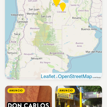
Leaflet
OpenStreetMap
, ©
contributors
ANUNCIO
ANUNCIO