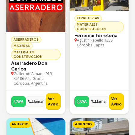
FERRETERIAS
MATERIALES
CONSTRUCCION
Ferremar ferretería
Agustin Rabello 1338,
ASERRADEROS
Córdoba Capital
MADERAS
MATERIALES
CONSTRUCCION
Aserradero Don
Carlos
Guillermo Almada 919,
X5186 Alta Gracia,
Córdoba, Argentina
Ver
Ver
WA
Llamar
WA
Llamar
Aviso
Aviso
ANUNCIO
ANUNCIO