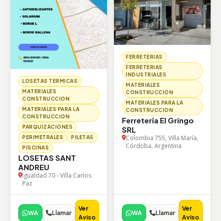
FERRETERIAS
FERRETERIAS
INDUSTRIALES
LOSETAS TERMICAS
MATERIALES
MATERIALES
CONSTRUCCION
CONSTRUCCION
MATERIALES PARA LA
MATERIALES PARA LA
CONSTRUCCION
CONSTRUCCION
Ferretería El Gringo
PARQUIZACIONES
SRL
Colombia 755, Villa María,
PERIMETRALES
PILETAS
Córdoba, Argentina
PISCINAS
LOSETAS SANT
ANDREU
Igualdad 70 - Villa Carlos
Paz
Ver
Ver
WA
Llamar
WA
Llamar
Aviso
Aviso