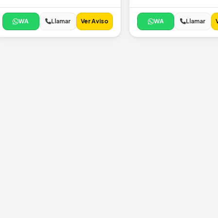
WA
Llamar
Ver Aviso
WA
Llamar