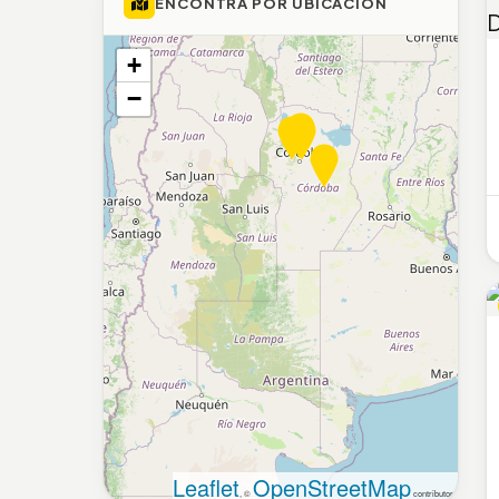
ENCONTRÁ POR UBICACIÓN
+
−
Leaflet
OpenStreetMap
, ©
contributors