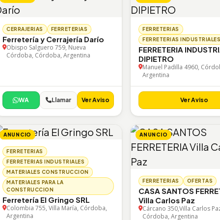
CERRAJERIAS
FERRETERIAS
FERRETERIAS
Ferretería y Cerrajería Darío
FERRETERIAS INDUSTRIALE
Obispo Salguero 759, Nueva
FERRETERIA INDUSTR
Córdoba, Córdoba, Argentina
DIPIETRO
Manuel Padilla 4960, Córdo
Argentina
WA
Llamar
Ver Aviso
Ver Aviso
ANUNCIO
ANUNCIO
FERRETERIAS
FERRETERIAS INDUSTRIALES
MATERIALES CONSTRUCCION
FERRETERIAS
OFERTAS
MATERIALES PARA LA
CASA SANTOS FERRE
CONSTRUCCION
Ferretería El Gringo SRL
Villa Carlos Paz
Colombia 755, Villa María, Córdoba,
Cárcano 350,Villa Carlos Pa
Argentina
Córdoba, Argentina