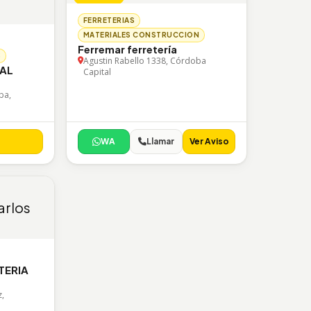
FERRETERIAS
MATERIALES CONSTRUCCION
Ferremar ferretería
S
Agustin Rabello 1338, Córdoba
IAL
Capital
ba,
WA
Llamar
Ver Aviso
TERIA
z,