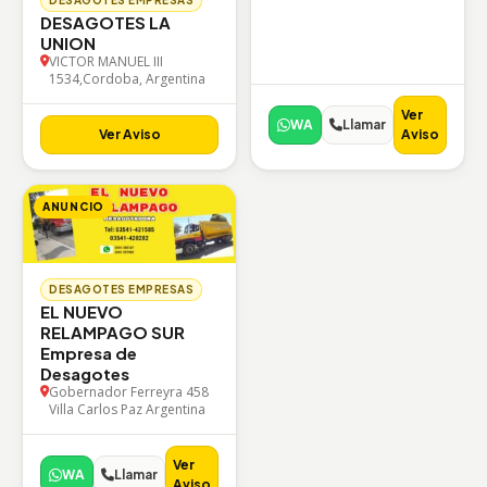
DESAGOTES LA
UNION
VICTOR MANUEL III
1534,Cordoba, Argentina
Ver
WA
Llamar
Ver Aviso
Aviso
ANUNCIO
DESAGOTES EMPRESAS
EL NUEVO
RELAMPAGO SUR
Empresa de
Desagotes
Gobernador Ferreyra 458
Villa Carlos Paz Argentina
Ver
WA
Llamar
Aviso