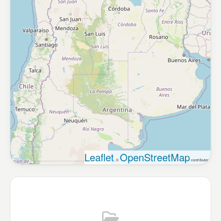
Leaflet
OpenStreetMap
, ©
contributors