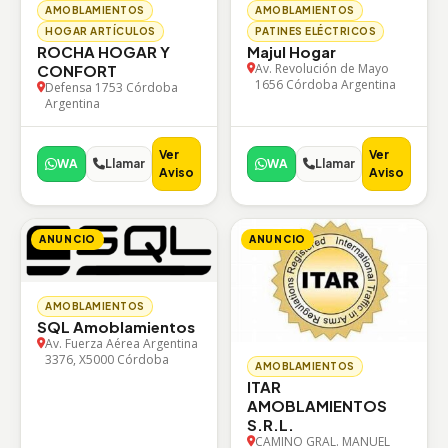
AMOBLAMIENTOS
AMOBLAMIENTOS
HOGAR ARTÍCULOS
PATINES ELÉCTRICOS
ROCHA HOGAR Y
Majul Hogar
Av. Revolución de Mayo
CONFORT
1656 Córdoba Argentina
Defensa 1753 Córdoba
Argentina
Ver
Ver
WA
Llamar
WA
Llamar
Aviso
Aviso
ANUNCIO
ANUNCIO
AMOBLAMIENTOS
SQL Amoblamientos
Av. Fuerza Aérea Argentina
3376, X5000 Córdoba
AMOBLAMIENTOS
ITAR
AMOBLAMIENTOS
S.R.L.
CAMINO GRAL. MANUEL