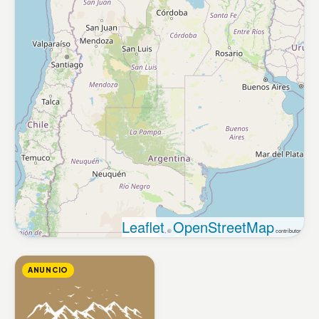
Leaflet
OpenStreetMap
, ©
contributors
ANUNCIO