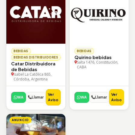
BEBIDAS
BEBIDAS
Quirino bebidas
BEBIDAS DISTRIBUIDORES
Salta 1476, Constitución,
Catar Distribuidora
CABA
de Bebidas
Isabel La Católica 865,
Córdoba, Argentina
Ver
Ver
WA
Llamar
WA
Llamar
Aviso
Aviso
ANUNCIO