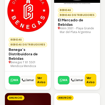
BEBIDAS
BEBIDAS DISTRIBUIDORES
El Mercado de
Bebidas
Além 3931 - Playa Grande
Mar del Plata Argentina
BEBIDAS
BEBIDAS DISTRIBUIDORES
Benega’s
Distribuidora de
Bebidas
Benegas T 81 5501
Mendoza Mendoza
Ver
Ver
WA
Llamar
WA
Llamar
Aviso
Aviso
ANUNCIO
ANUNCIO