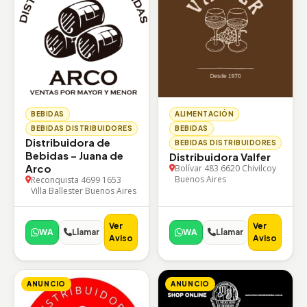
BEBIDAS
ALIMENTACIÓN
BEBIDAS DISTRIBUIDORES
BEBIDAS
Distribuidora de
BEBIDAS DISTRIBUIDORES
Bebidas – Juana de
Distribuidora Valfer
Arco
Bolívar 483 6620 Chivilcoy
Buenos Aires
Reconquista 4699 1653
Villa Ballester Buenos Aires
Ver
Ver
WA
Llamar
WA
Llamar
Aviso
Aviso
ANUNCIO
ANUNCIO