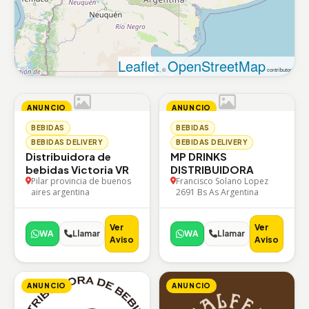
Leaflet
OpenStreetMap
, ©
contributors
ANUNCIO
ANUNCIO
BEBIDAS
BEBIDAS
BEBIDAS DELIVERY
BEBIDAS DELIVERY
Distribuidora de
MP DRINKS
bebidas Victoria VR
DISTRIBUIDORA
Pilar provincia de buenos
Francisco Solano Lopez
aires argentina
2691 Bs As Argentina
Ver
Ver
WA
Llamar
WA
Llamar
Aviso
Aviso
ANUNCIO
ANUNCIO