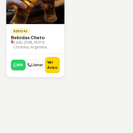
BEBIDAS
Bebidas Cheto
Cádiz 2508, X5019,
Córdoba, Argentina
Ver
WA
Llamar
Aviso