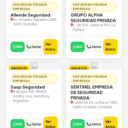
SEGURIDAD PRIVADA
SEGURIDAD PRIVADA
EMPRESAS
EMPRESAS
Allende Seguridad
GRUPO ALPHA
Av. Amadeo Sabattini 2280
SEGURIDAD PRIVADA
5000 Córdoba
C. 38 354 . General Pico La
Pampa
Ver
Ver
WA
Llamar
WA
Llamar
Aviso
Aviso
ANUNCIO
ANUNCIO
SEGURIDAD PRIVADA
SEGURIDAD PRIVADA
EMPRESAS
EMPRESAS
Sasp Seguridad
SENTINEL EMPRESA
9 de Julio 891, M5501
DE SEGURIDAD
Godoy Cruz, Mendoza,
PRIVADA
Argentina
Calderón De La Barca 1093
5000 Córdoba Córdoba
Ver
Ver
WA
Llamar
WA
Llamar
Aviso
Aviso