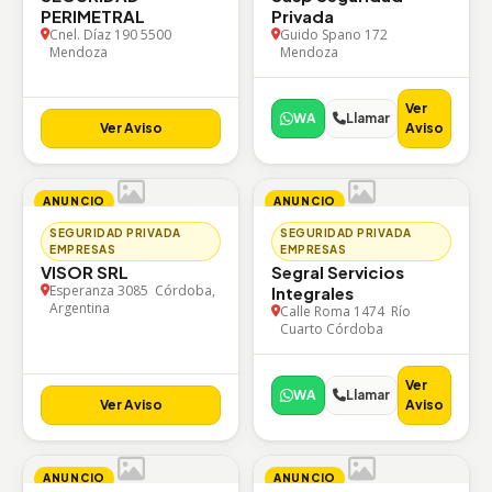
PERIMETRAL
Privada
Cnel. Díaz 190 5500
Guido Spano 172
Mendoza
Mendoza
Ver
WA
Llamar
Ver Aviso
Aviso
ANUNCIO
ANUNCIO
SEGURIDAD PRIVADA
SEGURIDAD PRIVADA
EMPRESAS
EMPRESAS
VISOR SRL
Segral Servicios
Esperanza 3085 Córdoba,
Integrales
Argentina
Calle Roma 1474 Río
Cuarto Córdoba
Ver
WA
Llamar
Ver Aviso
Aviso
ANUNCIO
ANUNCIO