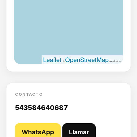
Leaflet
OpenStreetMap
, ©
contributors
CONTACTO
543584640687
WhatsApp
Llamar