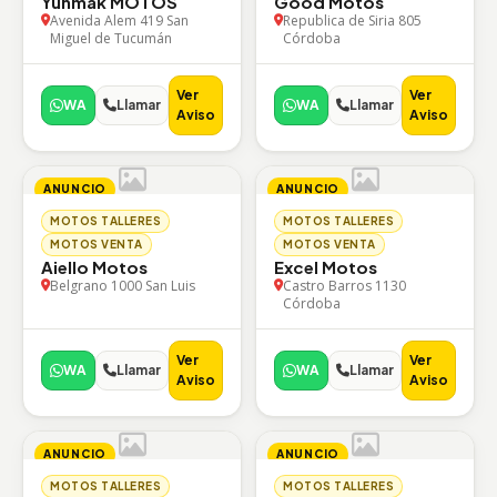
Yuhmak MOTOS
Good Motos
Avenida Alem 419 San
Republica de Siria 805
Miguel de Tucumán
Córdoba
Ver
Ver
WA
Llamar
WA
Llamar
Aviso
Aviso
ANUNCIO
ANUNCIO
MOTOS TALLERES
MOTOS TALLERES
MOTOS VENTA
MOTOS VENTA
Aiello Motos
Excel Motos
Belgrano 1000 San Luis
Castro Barros 1130
Córdoba
Ver
Ver
WA
Llamar
WA
Llamar
Aviso
Aviso
ANUNCIO
ANUNCIO
MOTOS TALLERES
MOTOS TALLERES