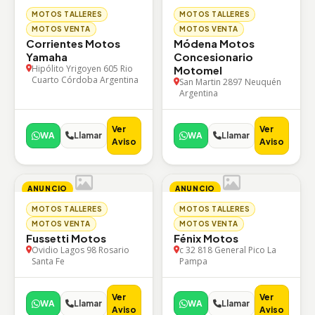
MOTOS TALLERES
MOTOS TALLERES
MOTOS VENTA
MOTOS VENTA
Corrientes Motos
Módena Motos
Yamaha
Concesionario
Hipólito Yrigoyen 605 Rio
Motomel
Cuarto Córdoba Argentina
San Martin 2897 Neuquén
Argentina
Ver
Ver
WA
Llamar
WA
Llamar
Aviso
Aviso
ANUNCIO
ANUNCIO
MOTOS TALLERES
MOTOS TALLERES
MOTOS VENTA
MOTOS VENTA
Fussetti Motos
Fénix Motos
Ovidio Lagos 98 Rosario
c 32 818 General Pico La
Santa Fe
Pampa
Ver
Ver
WA
Llamar
WA
Llamar
Aviso
Aviso