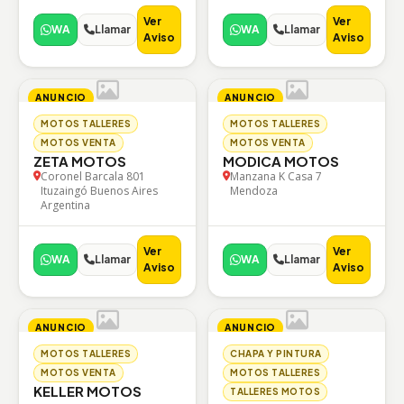
Ver
Ver
WA
Llamar
WA
Llamar
Aviso
Aviso
ANUNCIO
ANUNCIO
MOTOS TALLERES
MOTOS TALLERES
MOTOS VENTA
MOTOS VENTA
ZETA MOTOS
MODICA MOTOS
Coronel Barcala 801
Manzana K Casa 7
Ituzaingó Buenos Aires
Mendoza
Argentina
Ver
Ver
WA
Llamar
WA
Llamar
Aviso
Aviso
ANUNCIO
ANUNCIO
MOTOS TALLERES
CHAPA Y PINTURA
MOTOS VENTA
MOTOS TALLERES
KELLER MOTOS
TALLERES MOTOS