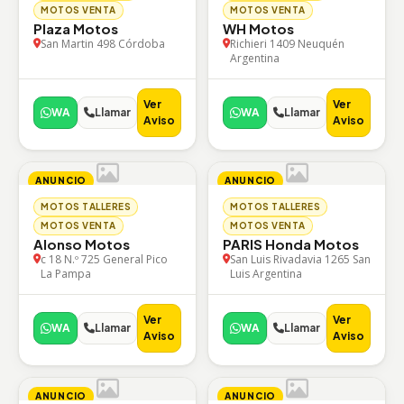
MOTOS VENTA
MOTOS VENTA
Plaza Motos
WH Motos
San Martin 498 Córdoba
Richieri 1409 Neuquén
Argentina
Ver
Ver
WA
Llamar
WA
Llamar
Aviso
Aviso
ANUNCIO
ANUNCIO
MOTOS TALLERES
MOTOS TALLERES
MOTOS VENTA
MOTOS VENTA
Alonso Motos
PARIS Honda Motos
c 18 N.º 725 General Pico
San Luis Rivadavia 1265 San
La Pampa
Luis Argentina
Ver
Ver
WA
Llamar
WA
Llamar
Aviso
Aviso
ANUNCIO
ANUNCIO