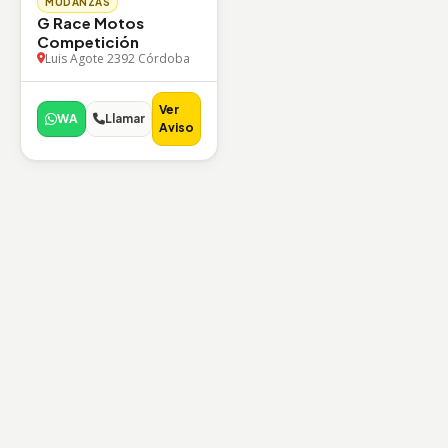
MUDANZAS
G Race Motos
Competición
Luis Agote 2392 Córdoba
Ver
WA
Llamar
Aviso