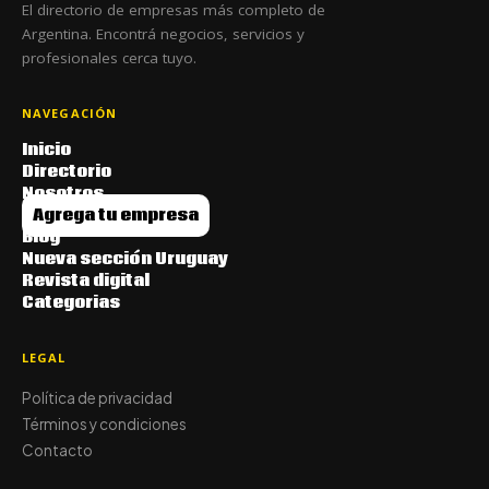
El directorio de empresas más completo de
Argentina. Encontrá negocios, servicios y
profesionales cerca tuyo.
NAVEGACIÓN
Inicio
Directorio
Nosotros
Agrega tu empresa
Blog
Nueva sección Uruguay
Revista digital
Categorias
LEGAL
Política de privacidad
Términos y condiciones
Contacto