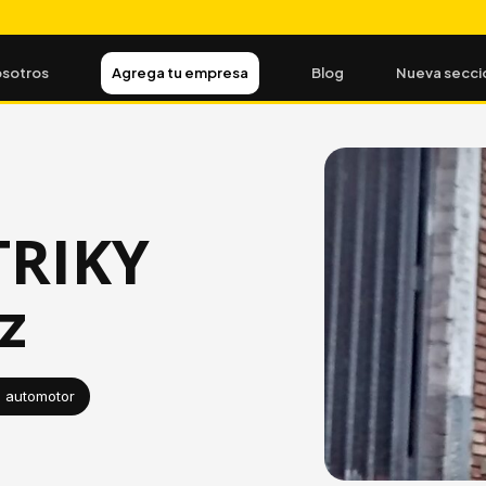
sotros
Agrega tu empresa
Blog
Nueva secci
TRIKY
z
n automotor