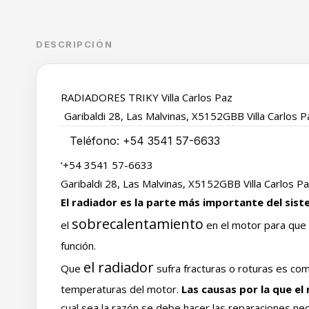
DESCRIPCIÓN
RADIADORES TRIKY Villa Carlos Paz
Garibaldi 28, Las Malvinas, X5152GBB Villa Carlos 
Teléfono:
+54 3541 57-6633
‘+54 3541 57-6633
Garibaldi 28, Las Malvinas, X5152GBB Villa Carlos P
El radiador es la parte más importante del sis
sobrecalentamiento
el
en el motor para que 
función.
el radiador
Que
sufra fracturas o roturas es com
temperaturas del motor.
Las causas por la que el
cual sea la razón se debe hacer las reparaciones nec