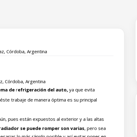
Paz, Córdoba, Argentina
az, Córdoba, Argentina
tema de
r
efrigeración del auto,
ya que evita
éste trabaje de manera óptima es su principal
ún, pues están expuestos al exterior y a las altas
 radiador se puede romper son varias
, pero sea
esarias lo más rápido posible y así evitar poner en