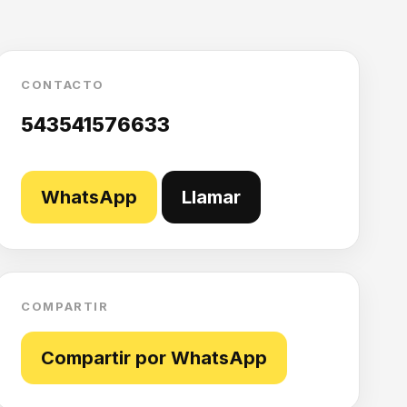
CONTACTO
543541576633
WhatsApp
Llamar
COMPARTIR
Compartir por WhatsApp