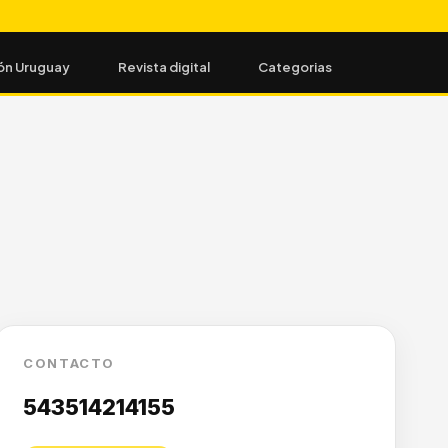
ón Uruguay
Revista digital
Categorias
CONTACTO
543514214155