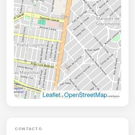
Leaflet
OpenStreetMap
, ©
contributors
CONTACTO