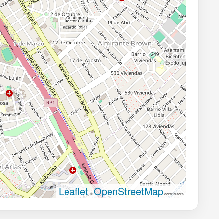
Leaflet
OpenStreetMap
, ©
contributors