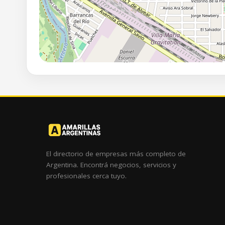
El directorio de empresas más completo de
Argentina. Encontrá negocios, servicios y
profesionales cerca tuyo.