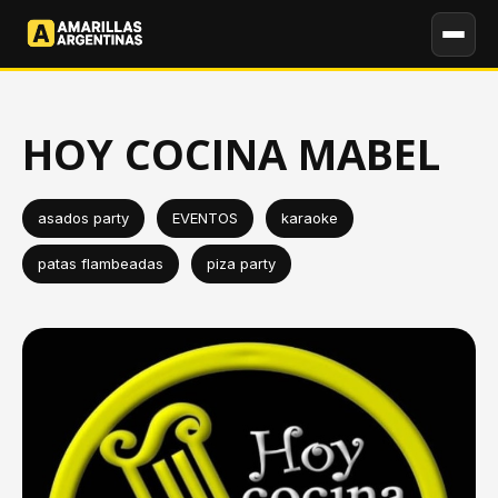
HOY COCINA MABEL
asados party
EVENTOS
karaoke
patas flambeadas
piza party