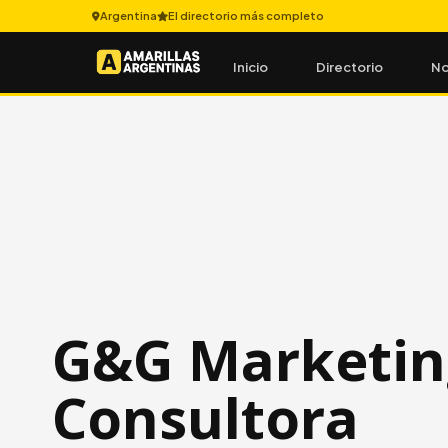
Argentina
El directorio más completo
Inicio
Directorio
No
G&G Marketin
Consultora