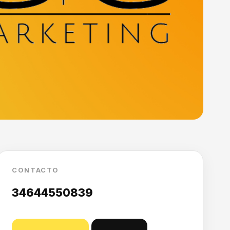
CONTACTO
34644550839