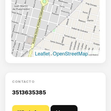
Leaflet
OpenStreetMap
, ©
contributors
CONTACTO
3513635385