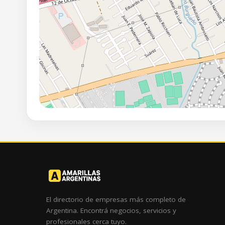
El directorio de empresas más completo de
Argentina. Encontrá negocios, servicios y
profesionales cerca tuyo.