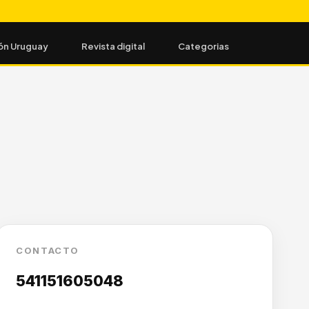
ón Uruguay
Revista digital
Categorias
CONTACTO
541151605048