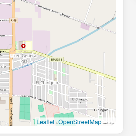
Leaflet
OpenStreetMap
, ©
contributors