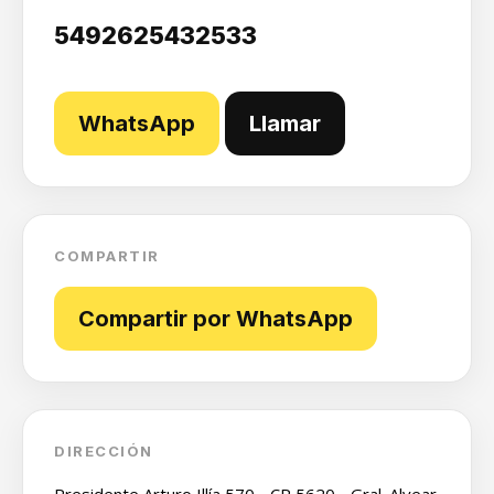
5492625432533
WhatsApp
Llamar
COMPARTIR
Compartir por WhatsApp
DIRECCIÓN
Presidente Arturo Illía 570 - CP 5620 - Gral. Alvear