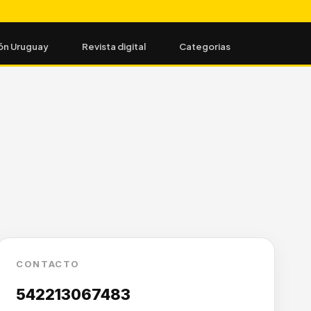
ón Uruguay
Revista digital
Categorias
CONTACTO
542213067483