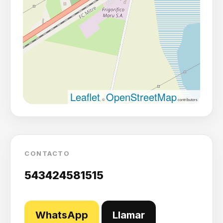
Leaflet
OpenStreetMap
, ©
contributors
CONTACTO
543424581515
WhatsApp
Llamar