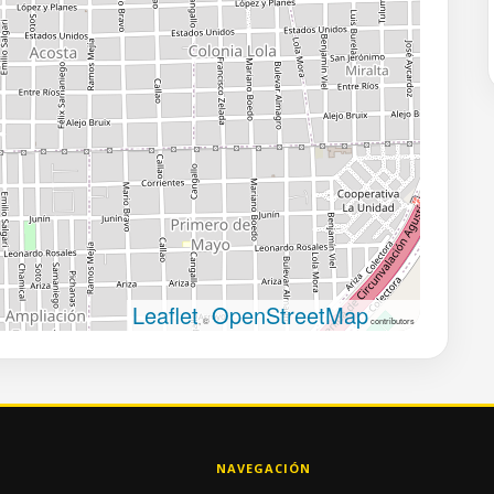
Leaflet
OpenStreetMap
, ©
contributors
NAVEGACIÓN