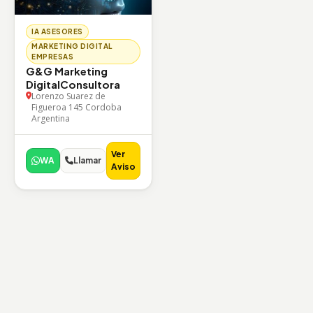
IA ASESORES
MARKETING DIGITAL
EMPRESAS
G&G Marketing
DigitalConsultora
Lorenzo Suarez de
Figueroa 145 Cordoba
Argentina
Ver
WA
Llamar
Aviso