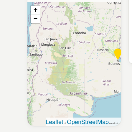
+
−
Leaflet
OpenStreetMap
, ©
contributors