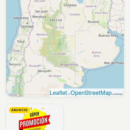
Leaflet
OpenStreetMap
, ©
contributors
ANUNCIO