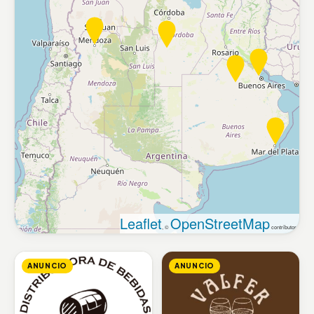
Leaflet
OpenStreetMap
, ©
contributors
ANUNCIO
ANUNCIO