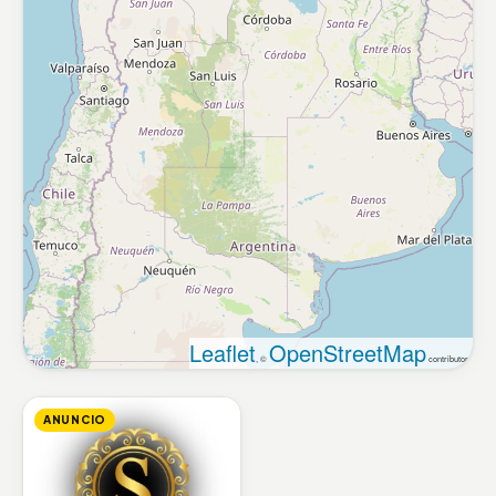
Leaflet
OpenStreetMap
, ©
contributors
ANUNCIO